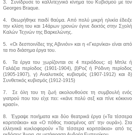
3. Συνίδρυσε το καλλιτεχνικό κίνημα του Κυβισμού με τον
Georges Braque.
4. Θεωρήθηκε παιδί θαύμα. Από πολύ μικρή ηλικία έδειξε
την κλίση του και 14άρων χρονών έγινε δεκτός στην Σχολή
Καλών Τεχνών της Βαρκελώνης.
5. «Οι δεσποινίδες της Αβινιόν» και η «Γκερνίκα» είναι από
τα πιο διάσημα έργα του.
6. Τα έργα του χωρίζονται σε 4 περιόδους: α) Μπλε ή
Γαλάζια περίοδος (1901-1904), β)Ροζ ή Ρόδινη περίοδος
(1905-1907), γ) Αναλυτικός κυβισμός (1907-1912) και δ)
Συνθετικός κυβισμός (1912-1915)
7. Σε όλη του τη ζωή ακολουθούσε τη συμβουλή ενός
γιατρού που του είχε πει: «κάνε πολύ σεξ και πίνε κόκκινο
κρασί».
8. Έγραψε ποιήματα και δύο θεατρικά έργα («Τα τέσσερα
κοριτσάκια» και «Ο πόθος πιασμένος απ' την ουρά»). Στα
ελληνικά κυκλοφορούν «Τα τέσσερα κοριτσάκια» από τις
εκδόσεις Άγρα, σε μετάφραση Ανδρέα Εμπειρίκου.